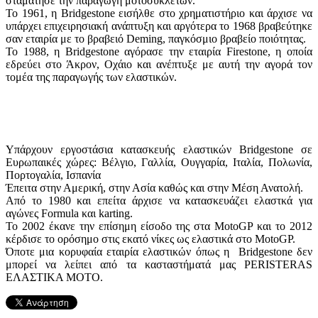
σταμάτησε την παραγωγή μοτοσυκλετών.
Το 1961, η Bridgestone εισήλθε στο χρηματιστήριο και άρχισε να
υπάρχει επιχειρησιακή ανάπτυξη και αργότερα το 1968 βραβεύτηκε
σαν εταιρία με το βραβειό Deming, παγκόσμιο βραβείο ποιότητας.
Το 1988, η Bridgestone αγόρασε την εταιρία Firestone, η οποία
εδρεύει στο Άκρον, Οχάιο και ανέπτυξε με αυτή την αγορά τον
τομέα της παραγωγής των ελαστικών.
Υπάρχουν εργοστάσια κατασκευής ελαστικών Bridgestone σε
Ευρωπαικές χώρες: Βέλγιο, Γαλλία, Ουγγαρία, Ιταλία, Πολωνία,
Πορτογαλία, Ισπανία
Έπειτα στην Αμερική, στην Ασία καθώς και στην Μέση Ανατολή.
Από το 1980 και επείτα άρχισε να κατασκευάζει ελαστκά για
αγώνες Formula και karting.
To 2002 έκανε την επίσημη είσοδο της στα MotoGP και το 2012
κέρδισε το ορόσημο στις εκατό νίκες ως ελαστικά στο MotoGP.
Όποτε μια κορυφαία εταιρία ελαστικών όπως η Bridgestone δεν
μπορεί να λείπει από τα κασταστήματά μας PERISTERAS
ΕΛΑΣΤΙΚΑ ΜΟΤΟ.