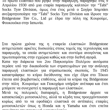
Το πρώτο ελαστικό που βγήκε στην παραγωγή, παράχθηκε στις 9
Απριλίου 1930 από μια εταρία παραγωγής καλτσών την “Tabi”
Socks Tyre Division, όμως ένα έτος μετά ο Σογίρο Ισιμπάσι
ανεξαρτητοποίησε την “Tabi” Socks Tyre Division και ίδρυσε την
Bridgestone Tire Co., Ltd με έδρα την πόλη της Κουρούμε,
Φουκουόκα στην Ιαπωνία.
Στα πρώτα χρόνια της η εταιρεία ελαστικών Bridgestone
αντιμετώπισε αρκέτες δυσκολίες στους τομείς της τεχνολογίας και
παραγωγής, τα oποία αντιμετώπισε και συντόμα ανοιγόντας και
πρωτοπορόντας στην εγχώρια καθώς και στην διεθνή αγορά.
Κατα την διάρκεια του 2ου Παγκοσμίου Πολέμου αυτόματα
περάσε υπό την δικαιοδοσία των στρατευμάτων για την ανάλογη
παραγωγή ελαστικών για στρατιωτικούς σκοπούς. Το 1945
καταστράφηκε το κτίριο διεύθυνσης που είχε έδρα στο Τόκυο
έπειτα από βομβιστικές επιθέσεις, αλλά τα κτίρια της Bridgestone
στην πόλη Κουρούμε και Γιοκοχάμα υπήρξαν ανέπαφα και έτσι
μπόρεσε να συνεχιστεί η παραγωγή των ελαστικών.
Μετά τις πολεμικές διαταραχές, η Bridgestone άρχισε να
κατασκεύαζει μοτοσυκλέτες, αλλά τα κέρδη τους προερχόντουσαν
κυρίως από το να εφοδίαζει ελαστικά σε αντίπαλες εταιρίες
μοτοσυκλετών όπως η Honda και η Yamaha και έτσι επείτα