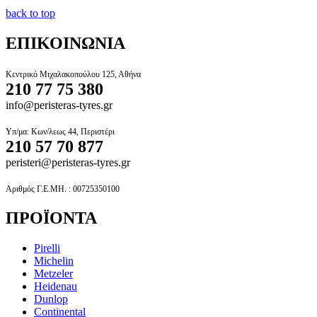
back to top
ΕΠΙΚΟΙΝΩΝΙΑ
Κεντρικό Μιχαλακοπούλου 125, Αθήνα
210 77 75 380
info@peristeras-tyres.gr
Υπ/μα: Κων/λεως 44, Περιστέρι
210 57 70 877
peristeri@peristeras-tyres.gr
Αριθμός Γ.Ε.ΜΗ. : 00725350100
ΠΡΟΪΟΝΤΑ
Pirelli
Michelin
Metzeler
Heidenau
Dunlop
Continental