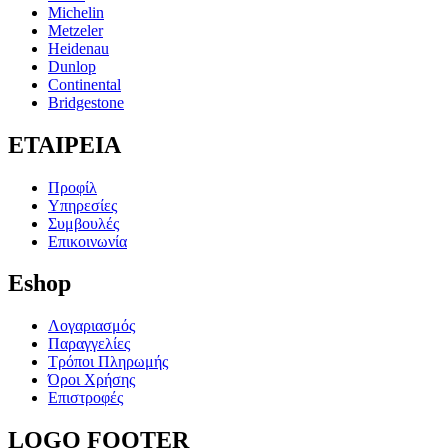
Michelin
Metzeler
Heidenau
Dunlop
Continental
Bridgestone
ΕΤΑΙΡΕΙΑ
Προφίλ
Υπηρεσίες
Συμβουλές
Επικοινωνία
Eshop
Λογαριασμός
Παραγγελίες
Τρόποι Πληρωμής
Όροι Χρήσης
Επιστροφές
LOGO
FOOTER